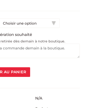
pération souhaité
etirée dès demain à notre boutique.
R AU PANIER
N/A