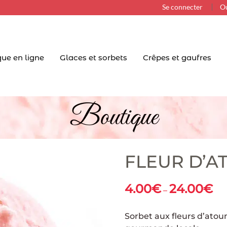
Se connecter
Ou
ue en ligne
Glaces et sorbets
Crêpes et gaufres
Boutique
FLEUR D’
4.00
€
24.00
€
–
Sorbet aux fleurs d’atou